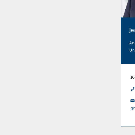
Je
An
Un
K
g