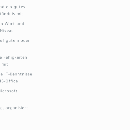
nd ein gutes
tändnis mit
in Wort und
 Niveau
 auf gutem oder
e Fähigkeiten
 mit
e IT-Kenntnisse
S-Office
Microsoft
g, organisiert,