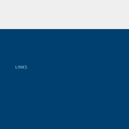
LINKS
Unternehmen
Sortiment
Logistik
Kundengruppen
Karriere
Kontakt
AGB