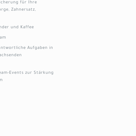
icherung für Ihre
orge, Zahnersatz,
nder und Kaffee
eam
antwortliche Aufgaben in
wachsenden
Team-Events zur Stärkung
am