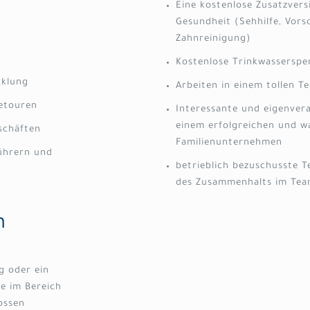
Eine kostenlose Zusatzvers
Gesundheit (Sehhilfe, Vors
Zahnreinigung)
Kostenlose Trinkwasserspe
cklung
Arbeiten in einem tollen T
etouren
Interessante und eigenver
einem erfolgreichen und 
schäften
Familienunternehmen
ührern und
betrieblich bezuschusste 
des Zusammenhalts im Te
n
g oder ein
e im Bereich
ossen