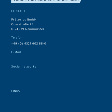
CONTACT
Prätorius GmbH
Oderstraße 75
D-24539 Neumünster
Telefon
+49 (0) 4321 602 88-0
E-Mail
info@praetorius-gmbh.de
Social networks
Prätorius on LinkedIn
LINKS
Company
Assortment
Logistics