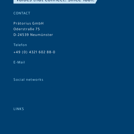
CONTACT
Prätorius GmbH
Oderstraße 75
D-24539 Neumünster
Telefon
+49 (0) 4321 602 88-0
E-Mail
info@praetorius-gmbh.de
Social networks
Prätorius on LinkedIn
LINKS
Company
Assortment
Logistics