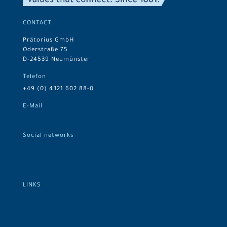
CONTACT
Prätorius GmbH
Oderstraße 75
D-24539 Neumünster
Telefon
+49 (0) 4321 602 88-0
E-Mail
info@praetorius-gmbh.de
Social networks
Prätorius on LinkedIn
LINKS
Company
Assortment
Logistics